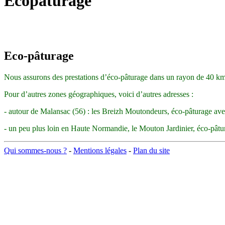
Ecopâturage
Eco-pâturage
Nous assurons des prestations
d’éco-pâturage
dans un rayon de 40 km 
Pour d’autres zones géographiques, voici d’autres adresses :
- autour de
Malansac
(56) : les
Breizh
Moutondeurs
,
éco-pâ
turage
ave
- un peu plus loin en Haute Normandie, le Mouton Jardinier, éco-pâ
Qui sommes-nous ?
-
Mentions légales
-
Plan du site